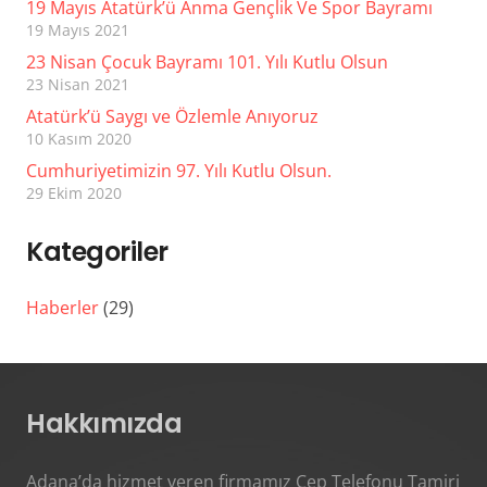
19 Mayıs Atatürk’ü Anma Gençlik Ve Spor Bayramı
19 Mayıs 2021
23 Nisan Çocuk Bayramı 101. Yılı Kutlu Olsun
23 Nisan 2021
Atatürk’ü Saygı ve Özlemle Anıyoruz
10 Kasım 2020
Cumhuriyetimizin 97. Yılı Kutlu Olsun.
29 Ekim 2020
Kategoriler
Haberler
(29)
Hakkımızda
Adana’da hizmet veren firmamız Cep Telefonu Tamiri