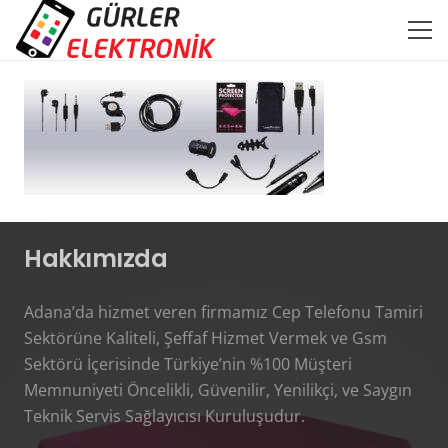
Hakkımızda
Adana’da hizmet veren firmamız Cep Telefonu Tamiri
Sektörüne Kaliteli, Şeffaf Hizmet Vermek ve Gsm
Sektörü İçerisinde Türkiye’nin %100 Müşteri
Memnuniyeti Öncelikli, Güvenilir, Yenilikçi, ve Saygın
Teknik Servis Sağlayıcısı Kuruluşudur.